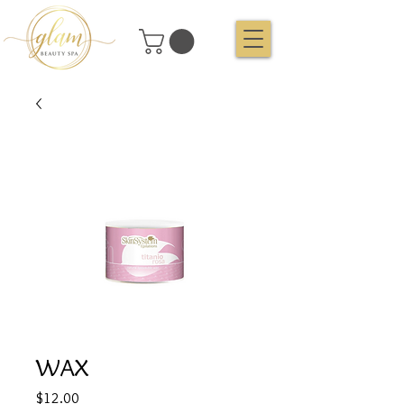
WAX
Price
$12.00