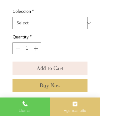
Colección
*
Quantity
*
Add to Cart
Buy Now
Natural fat-soluble wax
Llamar
Agendar cita