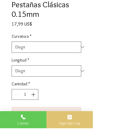
Pestañas Clásicas
0.15mm
Precio
17,99 US$
Curvatura
*
Longitud
*
Cantidad
*
Agregar al carrito
Llamar
Agendar cita
Realizar compra